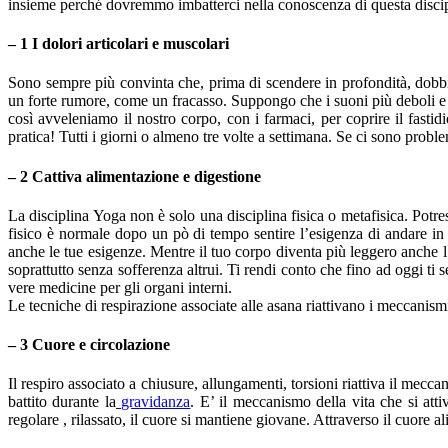
insieme perché dovremmo imbatterci nella conoscenza di questa discip
– 1 I dolori articolari e muscolari
Sono sempre più convinta che, prima di scendere in profondità, dobbia
un forte rumore, come un fracasso. Suppongo che i suoni più deboli e so
così avveleniamo il nostro corpo, con i farmaci, per coprire il fast
pratica! Tutti i giorni o almeno tre volte a settimana. Se ci sono prob
– 2 Cattiva alimentazione e digestione
La disciplina Yoga non è solo una disciplina fisica o metafisica. Potr
fisico è normale dopo un pò di tempo sentire l’esigenza di andare in 
anche le tue esigenze. Mentre il tuo corpo diventa più leggero anche l’
soprattutto senza sofferenza altrui. Ti rendi conto che fino ad oggi 
vere medicine per gli organi interni.
Le tecniche di respirazione associate alle asana riattivano i meccanism
– 3 Cuore e circolazione
Il respiro associato a chiusure, allungamenti, torsioni riattiva il me
battito durante la
gravidanza
. E’ il meccanismo della vita che si atti
regolare , rilassato, il cuore si mantiene giovane. Attraverso il cuore al