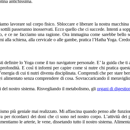
lina antichissima.
mo lavorare sul corpo fisico. Sbloccare e liberare la nostra macchina bi
ttili passeranno inosservati. Ecco quello che ci succede. Intenti a soppo
idio, e ce ne facciamo una ragione. Ora immagina come sarebbe bello s
lemi alla schiena, alla cervicale o alle gambe, pratica l’Hatha Yoga. Cred
esti definire lo Yoga come il tuo navigatore personale. E’ la guida che t
profondità. E così ti informi per capire come si nutre chi pratica que
energia di cui ti nutri diventa disciplinata. Comprendi che per stare bene
ti sei alimentato senza comprendere di cosa. Sovraccaricando il meravigl
i del nostro sistema. Risvegliando il metabolismo, gli
organi di digestio
ccanismo più geniale mai realizzato. Mi affascina quando penso alle fun
va per ricordarci dei doni che ci sono nel nostro corpo. L’attività dei
imentiamo le arterie, le vene, dissetando tutto il nostro sistema. Alimenta