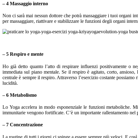
– 4 Massaggio interno
Non ci sarà mai nessun dottore che potrà massaggiare i tuoi organi in
per massaggiare, riattivare e stabilizzare le funzioni degli organi inte
– 5 Respiro e mente
Ho già detto quanto l’atto di respirare influenzi positivamente o n
immediata sul piano mentale. Se il respiro è agitato, corto, ansioso, l
centrale è sempre il respiro. Attraverso l’esercizio costante possiamo ri
lucidità.
– 6 Metabolismo
Lo Yoga accelera in modo esponenziale le funzioni metaboliche. Miglio
immunitarie vengono fortificate. C’è un importante rallentamento nel p
– 7 Concentrazione
La routine di tutti i giorni ci spinge a essere sempre più veloci. E c