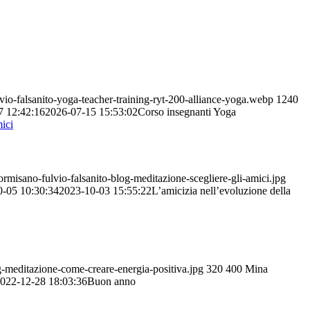
io-falsanito-yoga-teacher-training-ryt-200-alliance-yoga.webp
1240
7 12:42:16
2026-07-15 15:53:02
Corso insegnanti Yoga
misano-fulvio-falsanito-blog-meditazione-scegliere-gli-amici.jpg
0-05 10:30:34
2023-10-03 15:55:22
L’amicizia nell’evoluzione della
-meditazione-come-creare-energia-positiva.jpg
320
400
Mina
022-12-28 18:03:36
Buon anno