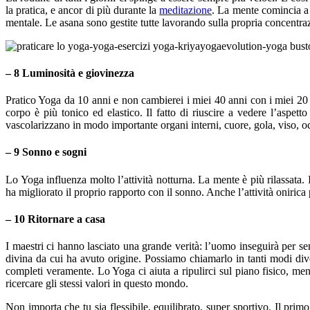
la pratica, e ancor di più durante la
meditazione
. La mente comincia a
mentale. Le asana sono gestite tutte lavorando sulla propria concentraz
– 8 Luminosità e giovinezza
Pratico Yoga da 10 anni e non cambierei i miei 40 anni con i miei 20 a
corpo è più tonico ed elastico. Il fatto di riuscire a vedere l’aspet
vascolarizzano in modo importante organi interni, cuore, gola, viso, oc
– 9 Sonno e sogni
Lo Yoga influenza molto l’attività notturna. La mente è più rilassata
ha migliorato il proprio rapporto con il sonno. Anche l’attività onirica 
– 10 Ritornare a casa
I maestri ci hanno lasciato una grande verità: l’uomo inseguirà per semp
divina da cui ha avuto origine. Possiamo chiamarlo in tanti modi diver
completi veramente. Lo Yoga ci aiuta a ripulirci sul piano fisico, me
ricercare gli stessi valori in questo mondo.
Non importa che tu sia flessibile, equilibrato, super sportivo. Il pr