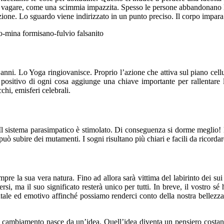
 vagare, come una scimmia impazzita. Spesso le persone abbandonano l
ione. Lo sguardo viene indirizzato in un punto preciso. Il corpo impara 
nni. Lo Yoga ringiovanisce. Proprio l’azione che attiva sul piano cellul
to positivo di ogni cosa aggiunge una chiave importante per rallentare
chi, emisferi celebrali.
. Il sistema parasimpatico è stimolato. Di conseguenza si dorme meglio! 
può subire dei mutamenti. I sogni risultano più chiari e facili da ricordar
re la sua vera natura. Fino ad allora sarà vittima del labirinto dei sui l
si, ma il suo significato resterà unico per tutti. In breve, il vostro s
ntale ed emotivo affinché possiamo renderci conto della nostra bellezz
imo cambiamento nasce da un’idea. Quell’idea diventa un pensiero costa