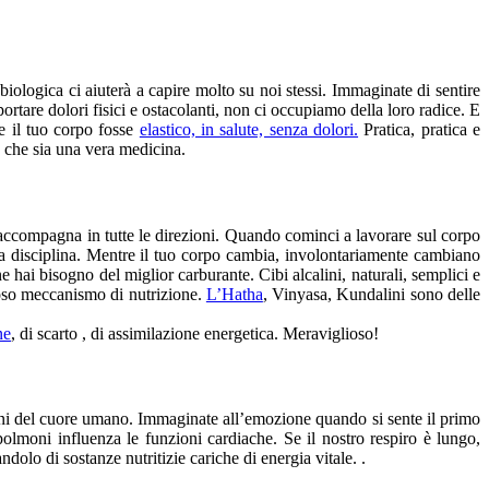
ologica ci aiuterà a capire molto su noi stessi. Immaginate di sentire
rtare dolori fisici e ostacolanti, non ci occupiamo della loro radice. E
e il tuo corpo fosse
elastico, in salute, senza dolori.
Pratica, pratica e
o che sia una vera medicina.
i accompagna in tutte le direzioni. Quando cominci a lavorare sul corpo
sta disciplina. Mentre il tuo corpo cambia, involontariamente cambiano
 hai bisogno del miglior carburante. Cibi alcalini, naturali, semplici e
ioso meccanismo di nutrizione.
L’Hatha
, Vinyasa, Kundalini sono delle
ne
, di scarto , di assimilazione energetica. Meraviglioso!
zioni del cuore umano. Immaginate all’emozione quando si sente il primo
 polmoni influenza le funzioni cardiache. Se il nostro respiro è lungo,
ndolo di sostanze nutritizie cariche di energia vitale. .