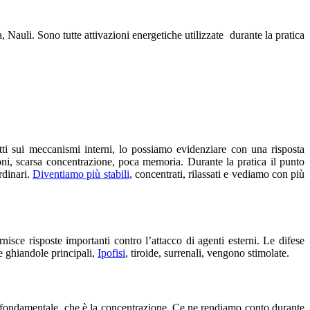
auli. Sono tutte attivazioni energetiche utilizzate durante la pratica
tti sui meccanismi interni, lo possiamo evidenziare con una risposta
azioni, scarsa concentrazione, poca memoria. Durante la pratica il punto
rdinari.
Diventiamo più stabili
, concentrati, rilassati e vediamo con più
isce risposte importanti contro l’attacco di agenti esterni. Le difese
e ghiandole principali,
Ipofisi
, tiroide, surrenali, vengono stimolate.
ltà fondamentale, che è la concentrazione. Ce ne rendiamo conto durante