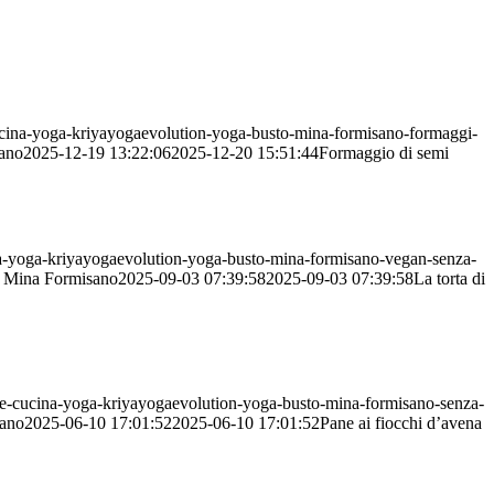
cucina-yoga-kriyayogaevolution-yoga-busto-mina-formisano-formaggi-
ano
2025-12-19 13:22:06
2025-12-20 15:51:44
Formaggio di semi
cina-yoga-kriyayogaevolution-yoga-busto-mina-formisano-vegan-senza-
Mina Formisano
2025-09-03 07:39:58
2025-09-03 07:39:58
La torta di
gane-cucina-yoga-kriyayogaevolution-yoga-busto-mina-formisano-senza-
ano
2025-06-10 17:01:52
2025-06-10 17:01:52
Pane ai fiocchi d’avena