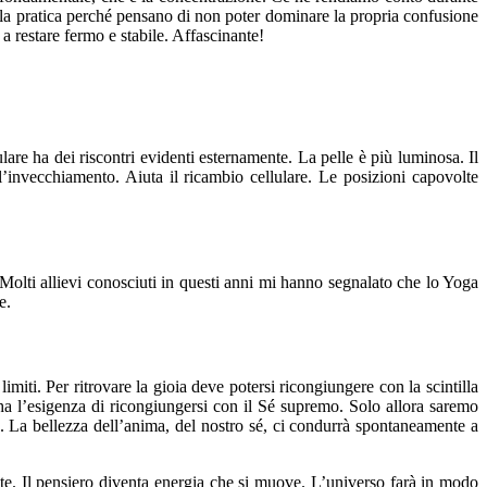
a pratica perché pensano di non poter dominare la propria confusione
a restare fermo e stabile. Affascinante!
are ha dei riscontri evidenti esternamente. La pelle è più luminosa. Il
 l’invecchiamento. Aiuta il ricambio cellulare. Le posizioni capovolte
Molti allievi conosciuti in questi anni mi hanno segnalato che lo Yoga
e.
imiti. Per ritrovare la gioia deve potersi ricongiungere con la scintilla
é ha l’esigenza di ricongiungersi con il Sé supremo. Solo allora saremo
a. La bellezza dell’anima, del nostro sé, ci condurrà spontaneamente a
nte. Il pensiero diventa energia che si muove. L’universo farà in modo