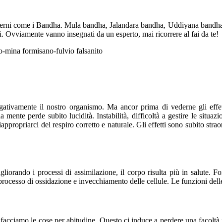
terni come i Bandha. Mula bandha, Jalandara bandha, Uddiyana bandha, N
rni. Ovviamente vanno insegnati da un esperto, mai ricorrere al fai da te!
egativamente il nostro organismo. Ma ancor prima di vederne gli effe
a mente perde subito lucidità. Instabilità, difficoltà a gestire le situ
appropriarci del respiro corretto e naturale. Gli effetti sono subito strao
rando i processi di assimilazione, il corpo risulta più in salute. Forn
rocesso di ossidazione e invecchiamento delle cellule. Le funzioni dell
osì facciamo le cose per abitudine. Questo ci induce a perdere una faco