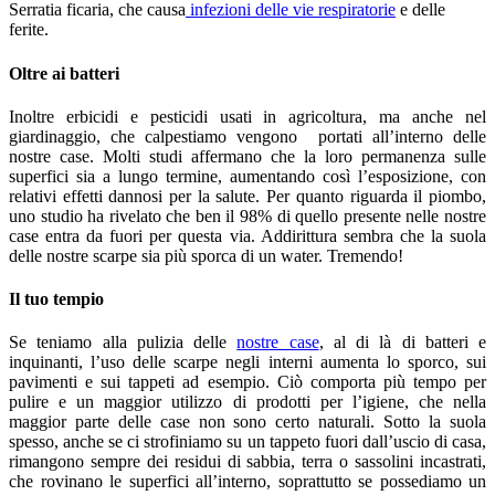
Serratia ficaria, che causa
infezioni delle vie respiratorie
e delle
ferite.
Oltre ai batteri
Inoltre erbicidi e pesticidi usati in agricoltura, ma anche nel
giardinaggio, che calpestiamo vengono portati all’interno delle
nostre case. Molti studi affermano che la loro permanenza sulle
superfici sia a lungo termine, aumentando così l’esposizione, con
relativi effetti dannosi per la salute. Per quanto riguarda il piombo,
uno studio ha rivelato che ben il 98% di quello presente nelle nostre
case entra da fuori per questa via. Addirittura sembra che la suola
delle nostre scarpe sia più sporca di un water. Tremendo!
Il tuo tempio
Se teniamo alla pulizia delle
nostre case
, al di là di batteri e
inquinanti, l’uso delle scarpe negli interni aumenta lo sporco, sui
pavimenti e sui tappeti ad esempio. Ciò comporta più tempo per
pulire e un maggior utilizzo di prodotti per l’igiene, che nella
maggior parte delle case non sono certo naturali. Sotto la suola
spesso, anche se ci strofiniamo su un tappeto fuori dall’uscio di casa,
rimangono sempre dei residui di sabbia, terra o sassolini incastrati,
che rovinano le superfici all’interno, soprattutto se possediamo un