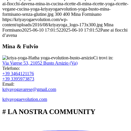
ai-fiocchi-davena-mina-in-cucina-ricette-di-mina-ricette-yoga-ricette-
vegane-cucina-yoga-kriyayogaevolution-yoga-busto-mina-
formisano-senza-glutine.jpg
300
400
Mina Formisano
https://kriyayogaevolution.com/wp-
content/uploads/2016/08/kriyayoga_logo-173x300.jpg
Mina
Formisano
2025-06-10 17:01:52
2025-06-10 17:01:52
Pane ai fiocchi
d’avena
Mina & Fulvio
Ci trovi in:
Via Varese 53, 21052 Busto Arsizio (Va)
Telefono:
+39 3464121176
+39 3395973873
Email:
kriyayogavarese@gmail.com
kriyayogaevolution.com
# LA NOSTRA COMMUNITY