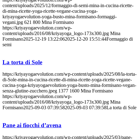
content/uploads/2025/12/formaggio-di-semi-mina-in-cucina-ricette-
di-mina-ricette-yoga-ricette-vegane-cucina-yoga-
kriyayogaevolution-yoga-busto-mina-formisano-formaggi-
vegani.jpg
621
800
Mina Formisano
https://kriyayogaevolution.com/wp-
content/uploads/2016/08/kriyayoga_logo-173x300.jpg
Mina
Formisano
2025-12-19 13:22:06
2025-12-20 15:51:44
Formaggio di
semi
La torta di Sole
https://kriyayogaevolution.com/wp-content/uploads/2025/08/la-torta-
di-Sole-mina-in-cucina-ricette-di-mina-ricette-yoga-ricette-vegane-
cucina-yoga-kriyayogaevolution-yoga-busto-mina-formisano-vegan-
senza-glutine-zucchero.jpeg
1377
1600
Mina Formisano
https://kriyayogaevolution.com/wp-
content/uploads/2016/08/kriyayoga_logo-173x300.jpg
Mina
Formisano
2025-09-03 07:39:58
2025-09-03 07:39:58
La torta di Sole
Pane ai fiocchi d’avena
https://kriyayogaevolution.com/wp-content/uploads/2025/03/pane-