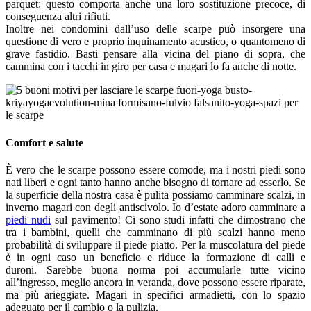
parquet: questo comporta anche una loro sostituzione precoce, di
conseguenza altri rifiuti.
Inoltre nei condomini dall’uso delle scarpe può insorgere una
questione di vero e proprio inquinamento acustico, o quantomeno di
grave fastidio. Basti pensare alla vicina del piano di sopra, che
cammina con i tacchi in giro per casa e magari lo fa anche di notte.
Comfort e salute
È vero che le scarpe possono essere comode, ma i nostri piedi sono
nati liberi e ogni tanto hanno anche bisogno di tornare ad esserlo. Se
la superficie della nostra casa è pulita possiamo camminare scalzi, in
inverno magari con degli antiscivolo. Io d’estate adoro camminare a
piedi nudi
sul pavimento! Ci sono studi infatti che dimostrano che
tra i bambini, quelli che camminano di più scalzi hanno meno
probabilità di sviluppare il piede piatto. Per la muscolatura del piede
è in ogni caso un beneficio e riduce la formazione di calli e
duroni. Sarebbe buona norma poi accumularle tutte vicino
all’ingresso, meglio ancora in veranda, dove possono essere riparate,
ma più arieggiate. Magari in specifici armadietti, con lo spazio
adeguato per il cambio o la pulizia.