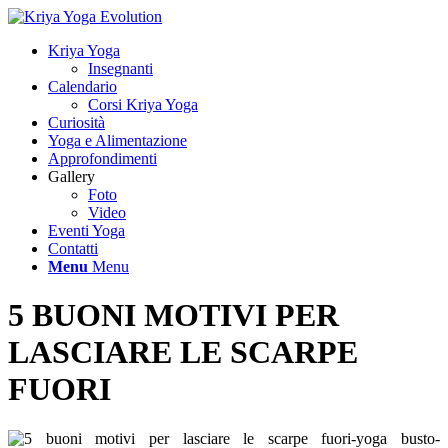
Kriya Yoga
Insegnanti
Calendario
Corsi Kriya Yoga
Curiosità
Yoga e Alimentazione
Approfondimenti
Gallery
Foto
Video
Eventi Yoga
Contatti
Menu
Menu
5 BUONI MOTIVI PER
LASCIARE LE SCARPE
FUORI