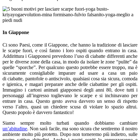
In Giappone
Ci sono Paesi, come il Giappone, che hanno la tradizione di lasciare
le scarpe fuori, e così fanno i loro ospiti quando entrano in casa.
Addirittura i Giapponesi prevedono l’uso di ciabatte differenti anche
per le diverse zone della casa, in modo da isolare le zone “pulite” da
quelle “sporche”. Per qualcuno questo potrebbe essere troppo, ma è
sicuramente consigliabile imparare ad usare a casa un paio
di ciabatte, pantofole o antiscivolo, qualsiasi cosa sia sicura, comoda
e igienica, e magari preparare anche delle ciabattine per gli ospiti.
Immagino i cartoni animati giapponesi degli anni 80, dove tutti i
personaggi all’ingresso toglievano le scarpe e si inchinavano per
entrare in casa. Questo gesto aveva davvero un senso di rispetto
verso l’altro, quasi un chiedere scusa di violare lo spazio altrui.
Questo popolo è davvero fantastico!
Siamo sempre molto turbati quando dobbiamo cambiare
un’abitudine
. Non sarà facile, ma sono sicura che sentiremo il nostro
ambiente molto più protetto. Dopo non torneremo più indietro, sulle
nostre cattive abitudini. Anche i nostri ospiti lo apprezzeranno e