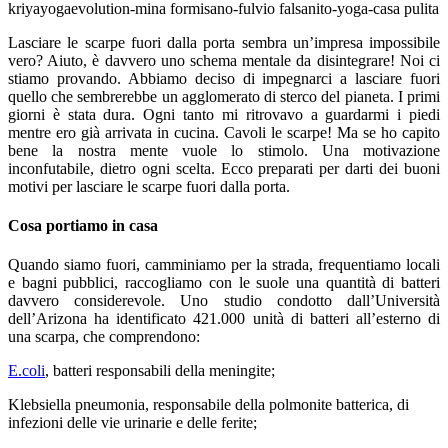
Lasciare le scarpe fuori dalla porta sembra un’impresa impossibile
vero? Aiuto, è davvero uno schema mentale da disintegrare! Noi ci
stiamo provando. Abbiamo deciso di impegnarci a lasciare fuori
quello che sembrerebbe un agglomerato di sterco del pianeta. I primi
giorni è stata dura. Ogni tanto mi ritrovavo a guardarmi i piedi
mentre ero già arrivata in cucina. Cavoli le scarpe! Ma se ho capito
bene la nostra mente vuole lo stimolo. Una motivazione
inconfutabile, dietro ogni scelta. Ecco preparati per darti dei buoni
motivi per lasciare le scarpe fuori dalla porta.
Cosa portiamo in casa
Quando siamo fuori, camminiamo per la strada, frequentiamo locali
e bagni pubblici, raccogliamo con le suole una quantità di batteri
davvero considerevole. Uno studio condotto dall’Università
dell’Arizona ha identificato 421.000 unità di batteri all’esterno di
una scarpa, che comprendono:
E.coli
, batteri responsabili della meningite;
Klebsiella pneumonia, responsabile della polmonite batterica, di
infezioni delle vie urinarie e delle ferite;