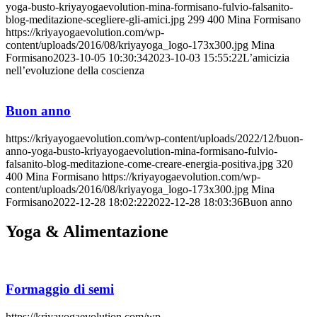
yoga-busto-kriyayogaevolution-mina-formisano-fulvio-falsanito-
blog-meditazione-scegliere-gli-amici.jpg
299
400
Mina Formisano
https://kriyayogaevolution.com/wp-
content/uploads/2016/08/kriyayoga_logo-173x300.jpg
Mina
Formisano
2023-10-05 10:30:34
2023-10-03 15:55:22
L’amicizia
nell’evoluzione della coscienza
Buon anno
https://kriyayogaevolution.com/wp-content/uploads/2022/12/buon-
anno-yoga-busto-kriyayogaevolution-mina-formisano-fulvio-
falsanito-blog-meditazione-come-creare-energia-positiva.jpg
320
400
Mina Formisano
https://kriyayogaevolution.com/wp-
content/uploads/2016/08/kriyayoga_logo-173x300.jpg
Mina
Formisano
2022-12-28 18:02:22
2022-12-28 18:03:36
Buon anno
Yoga
&
Alimentazione
Formaggio di semi
https://kriyayogaevolution.com/wp-