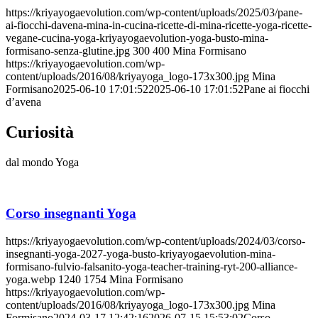
https://kriyayogaevolution.com/wp-content/uploads/2025/03/pane-
ai-fiocchi-davena-mina-in-cucina-ricette-di-mina-ricette-yoga-ricette-
vegane-cucina-yoga-kriyayogaevolution-yoga-busto-mina-
formisano-senza-glutine.jpg
300
400
Mina Formisano
https://kriyayogaevolution.com/wp-
content/uploads/2016/08/kriyayoga_logo-173x300.jpg
Mina
Formisano
2025-06-10 17:01:52
2025-06-10 17:01:52
Pane ai fiocchi
d’avena
Curiosità
dal mondo Yoga
Corso insegnanti Yoga
https://kriyayogaevolution.com/wp-content/uploads/2024/03/corso-
insegnanti-yoga-2027-yoga-busto-kriyayogaevolution-mina-
formisano-fulvio-falsanito-yoga-teacher-training-ryt-200-alliance-
yoga.webp
1240
1754
Mina Formisano
https://kriyayogaevolution.com/wp-
content/uploads/2016/08/kriyayoga_logo-173x300.jpg
Mina
Formisano
2024-03-17 12:42:16
2026-07-15 15:53:02
Corso