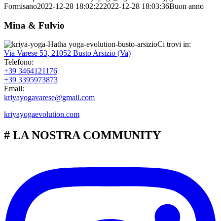
Formisano
2022-12-28 18:02:22
2022-12-28 18:03:36
Buon anno
Mina & Fulvio
Ci trovi in:
Via Varese 53, 21052 Busto Arsizio (Va)
Telefono:
+39 3464121176
+39 3395973873
Email:
kriyayogavarese@gmail.com
kriyayogaevolution.com
# LA NOSTRA COMMUNITY