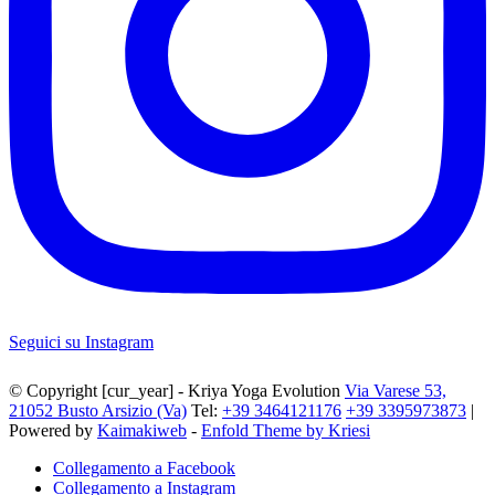
Seguici su Instagram
© Copyright [cur_year] - Kriya Yoga Evolution
Via Varese 53,
21052 Busto Arsizio (Va)
Tel:
+39 3464121176
+39 3395973873
|
Powered by
Kaimakiweb
-
Enfold Theme by Kriesi
Collegamento a Facebook
Collegamento a Instagram