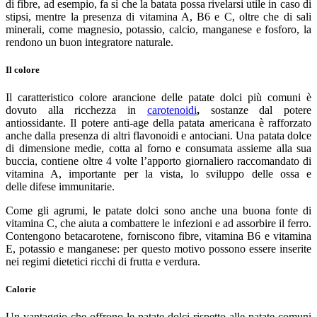
di fibre, ad esempio, fa sì che la batata possa rivelarsi utile in caso di
stipsi, mentre la presenza di vitamina A, B6 e C, oltre che di sali
minerali, come magnesio, potassio, calcio, manganese e fosforo, la
rendono un buon integratore naturale.
Il colore
Il caratteristico colore arancione delle patate dolci più comuni è
dovuto alla ricchezza in
carotenoidi
,
sostanze dal potere
antiossidante. Il potere anti-age della patata americana è rafforzato
anche dalla presenza di altri flavonoidi e antociani. Una patata dolce
di dimensione medie, cotta al forno e consumata assieme alla sua
buccia, contiene oltre 4 volte l’apporto giornaliero raccomandato di
vitamina A, importante per la vista, lo sviluppo delle ossa e
delle difese immunitarie.
Come gli agrumi, le patate dolci sono anche una buona fonte di
vitamina C, che aiuta a combattere le infezioni e ad assorbire il ferro.
Contengono betacarotene, forniscono fibre, vitamina B6 e vitamina
E, potassio e manganese: per questo motivo possono essere inserite
nei regimi dietetici ricchi di frutta e verdura.
Calorie
Un vantaggio che offrono le patate dolci rispetto alle patate comuni