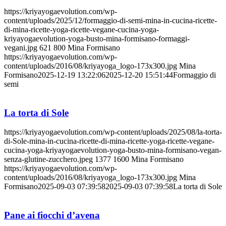
https://kriyayogaevolution.com/wp-
content/uploads/2025/12/formaggio-di-semi-mina-in-cucina-ricette-
di-mina-ricette-yoga-ricette-vegane-cucina-yoga-
kriyayogaevolution-yoga-busto-mina-formisano-formaggi-
vegani.jpg
621
800
Mina Formisano
https://kriyayogaevolution.com/wp-
content/uploads/2016/08/kriyayoga_logo-173x300.jpg
Mina
Formisano
2025-12-19 13:22:06
2025-12-20 15:51:44
Formaggio di
semi
La torta di Sole
https://kriyayogaevolution.com/wp-content/uploads/2025/08/la-torta-
di-Sole-mina-in-cucina-ricette-di-mina-ricette-yoga-ricette-vegane-
cucina-yoga-kriyayogaevolution-yoga-busto-mina-formisano-vegan-
senza-glutine-zucchero.jpeg
1377
1600
Mina Formisano
https://kriyayogaevolution.com/wp-
content/uploads/2016/08/kriyayoga_logo-173x300.jpg
Mina
Formisano
2025-09-03 07:39:58
2025-09-03 07:39:58
La torta di Sole
Pane ai fiocchi d’avena