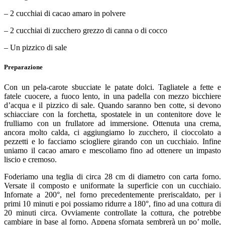
– 2 cucchiai di cacao amaro in polvere
– 2 cucchiai di zucchero grezzo di canna o di cocco
– Un pizzico di sale
Preparazione
Con un pela-carote sbucciate le patate dolci. Tagliatele a fette e
fatele cuocere, a fuoco lento, in una padella con mezzo bicchiere
d’acqua e il pizzico di sale. Quando saranno ben cotte, si devono
schiacciare con la forchetta, spostatele in un contenitore dove le
frulliamo con un frullatore ad immersione. Ottenuta una crema,
ancora molto calda, ci aggiungiamo lo zucchero, il cioccolato a
pezzetti e lo facciamo sciogliere girando con un cucchiaio. Infine
uniamo il cacao amaro e mescoliamo fino ad ottenere un impasto
liscio e cremoso.
Foderiamo una teglia di circa 28 cm di diametro con carta forno.
Versate il composto e uniformate la superficie con un cucchiaio.
Infornate a 200°, nel forno precedentemente preriscaldato, per i
primi 10 minuti e poi possiamo ridurre a 180°, fino ad una cottura di
20 minuti circa. Ovviamente controllate la cottura, che potrebbe
cambiare in base al forno. Appena sfornata sembrerà un po’ molle,