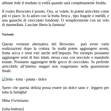
abbiate fede il risultato si vedrà quando sarà completamente fredda.
Il vostro Brownies è pronto. Ora, se volete, lo potete arricchire come
più vi piace. Io lo adoro con la frutta fresca , tipo fragole o mirtilli, e
una ganache di cioccolato fondente. O semplicemente con un velo
di marmellata. Lasciate libera la fantasia!
Varianti
Questa versione alternativa del Brownies può avere varie
realizzazioni dopo la cottura. In realtà potete aggiungere aromi,
frutta secca e semi vari anche nell’impasto. Per esempio possiamo
aggiungere semi di lino tritati, stessa cosa con nocciole o mandorle
tostate. Possiamo aggiungere delle gocce di cioccolato. Se preferite
arricchirlo all’interno magari non esageriamo nella guarnizione
finale.
Spero che questa delizia possa essere un dolce sano e leggero per
tutta la famiglia!
Mina Formisano
[ssba-buttons]