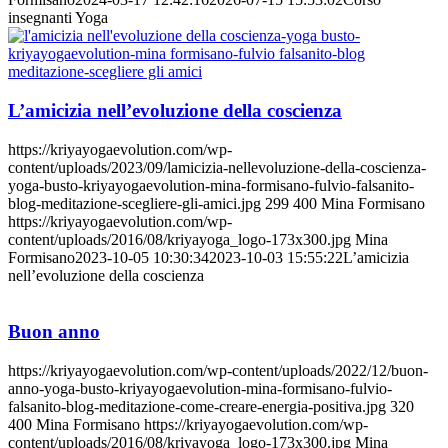
insegnanti Yoga
L’amicizia nell’evoluzione della coscienza
https://kriyayogaevolution.com/wp-
content/uploads/2023/09/lamicizia-nellevoluzione-della-coscienza-
yoga-busto-kriyayogaevolution-mina-formisano-fulvio-falsanito-
blog-meditazione-scegliere-gli-amici.jpg
299
400
Mina Formisano
https://kriyayogaevolution.com/wp-
content/uploads/2016/08/kriyayoga_logo-173x300.jpg
Mina
Formisano
2023-10-05 10:30:34
2023-10-03 15:55:22
L’amicizia
nell’evoluzione della coscienza
Buon anno
https://kriyayogaevolution.com/wp-content/uploads/2022/12/buon-
anno-yoga-busto-kriyayogaevolution-mina-formisano-fulvio-
falsanito-blog-meditazione-come-creare-energia-positiva.jpg
320
400
Mina Formisano
https://kriyayogaevolution.com/wp-
content/uploads/2016/08/kriyayoga_logo-173x300.jpg
Mina