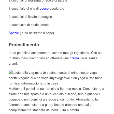
2 cucchiai di maizena o fecola di patate
1 cucchiaio di olio di
cocco
deodorato
2 cucchiai di lievito in scaglie
2 cucchiaini di acido lattico
Spezie
(io ho utilizzato il pepe)
Procedimento
In un pentolino antiaderente, uniamo tutti gli ingredienti. Con un
frustino mescoliamo fino ad ottenere una
crema
liscia senza
grumi.
Mettiamo il pentolino sul fornello a fiamma media. Continuiamo a
girare con una spatola o un cucchiaio di legno, fino a quando il
composto non cominci a staccarsi dal fondo. Abbassiamo la
fiamma e continuiamo a girare fino ad ottenere una palla,
completamente staccata dai bordi. Ora è pronta.