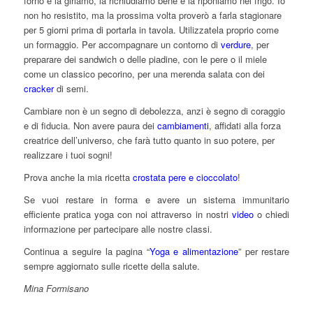
forno e la giriamo, la richiudiamo bene e la riponiamo nel frigo. Io
non ho resistito, ma la prossima volta proverò a farla stagionare
per 5 giorni prima di portarla in tavola. Utilizzatela proprio come
un formaggio. Per accompagnare un contorno di
verdure
, per
preparare dei sandwich o delle piadine, con le pere o il miele
come un classico pecorino, per una merenda salata con dei
cracker
di semi.
Cambiare non è un segno di debolezza, anzi è segno di coraggio
e di fiducia. Non avere paura dei
cambiamenti
, affidati alla forza
creatrice dell’universo, che farà tutto quanto in suo potere, per
realizzare i tuoi sogni!
Prova anche la mia ricetta
crostata pere e cioccolato
!
Se vuoi restare in forma e avere un sistema immunitario
efficiente pratica yoga con noi attraverso in nostri
video
o chiedi
informazione per partecipare alle nostre classi.
Continua a seguire la pagina “
Yoga e alimentazione
” per restare
sempre aggiornato sulle ricette della salute.
Mina Formisano