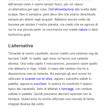
dall’amore verso il nostro tempio fisico, per noi nasce
un’alternativa per ogni cosa. Dall’
alimentazione
alla scelta delle
scarpe. Non è semplice, però devo dire che stiamo diventando
sempre più attenti negli acquisti. Abbiamo ancora molto da
lavorare per aiutare il nostro pianeta, ma credo che se ognuno di
noi fa una piccola parte, la convivenza con madre
natura
ci darà
tantissima gioia.
L’alternativa
Tornando al nostro casatiello, eccovi subito una versione veg da
leccarsi i baffi. In realtà, ogni anno ne faccio una variante
diversa. Una volta capito il meccanismo, possiamo usare quello
che abbiamo in frigo. Infatti, in base alle verdure che ho a
disposizione creo la variante. Ad esempio gli anni scorsi ho
utilizzato le
scarole con le olive
, oppure i carciofini saltati in
padella, oppure le
zucchine
. In pratica ho sostituito il ripieno
tipico del casatiello, fatto di affettati e
formaggi
, con verdure
saltate in padella. Quindi possiamo davvero spaziare con la
fantasia. Quest’anno ho anche utilizzato una miscela di farine
integrali diverse dal solito.