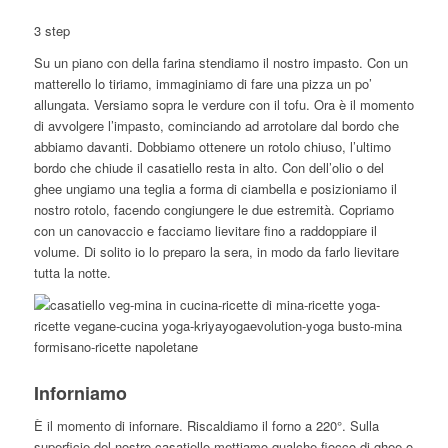
3 step
Su un piano con della farina stendiamo il nostro impasto. Con un
matterello lo tiriamo, immaginiamo di fare una pizza un po’
allungata. Versiamo sopra le verdure con il tofu. Ora è il momento
di avvolgere l’impasto, cominciando ad arrotolare dal bordo che
abbiamo davanti. Dobbiamo ottenere un rotolo chiuso, l’ultimo
bordo che chiude il casatiello resta in alto. Con dell’olio o del
ghee ungiamo una teglia a forma di ciambella e posizioniamo il
nostro rotolo, facendo congiungere le due estremità. Copriamo
con un canovaccio e facciamo lievitare fino a raddoppiare il
volume. Di solito io lo preparo la sera, in modo da farlo lievitare
tutta la notte.
Inforniamo
È il momento di infornare. Riscaldiamo il forno a 220°. Sulla
superficie del nostro casatiello mettiamo qualche fiocco di ghee o