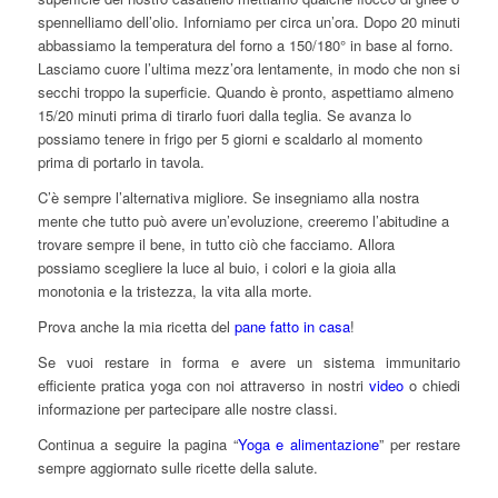
spennelliamo dell’olio. Inforniamo per circa un’ora. Dopo 20 minuti
abbassiamo la temperatura del forno a 150/180° in base al forno.
Lasciamo cuore l’ultima mezz’ora lentamente, in modo che non si
secchi troppo la superficie. Quando è pronto, aspettiamo almeno
15/20 minuti prima di tirarlo fuori dalla teglia. Se avanza lo
possiamo tenere in frigo per 5 giorni e scaldarlo al momento
prima di portarlo in tavola.
C’è sempre l’alternativa migliore. Se insegniamo alla nostra
mente che tutto può avere un’evoluzione, creeremo l’abitudine a
trovare sempre il bene, in tutto ciò che facciamo. Allora
possiamo scegliere la luce al buio, i colori e la gioia alla
monotonia e la tristezza, la vita alla morte.
Prova anche la mia ricetta del
pane fatto in casa
!
Se vuoi restare in forma e avere un sistema immunitario
efficiente pratica yoga con noi attraverso in nostri
video
o chiedi
informazione per partecipare alle nostre classi.
Continua a seguire la pagina “
Yoga e alimentazione
” per restare
sempre aggiornato sulle ricette della salute.