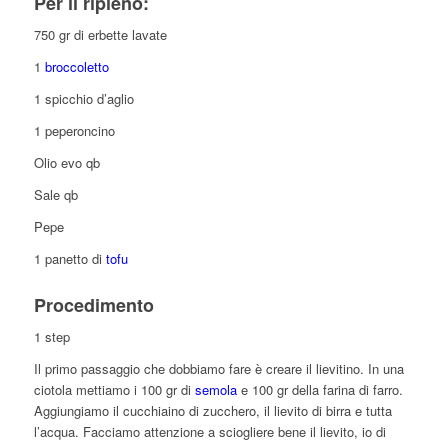
Per il ripieno:
750 gr di erbette lavate
1
broccoletto
1 spicchio d’aglio
1 peperoncino
Olio evo qb
Sale qb
Pepe
1 panetto di
tofu
Procedimento
1 step
Il primo passaggio che dobbiamo fare è creare il lievitino. In una
ciotola mettiamo i 100 gr di
semola
e 100 gr della farina di farro.
Aggiungiamo il cucchiaino di zucchero, il lievito di birra e tutta
l’acqua. Facciamo attenzione a sciogliere bene il lievito, io di