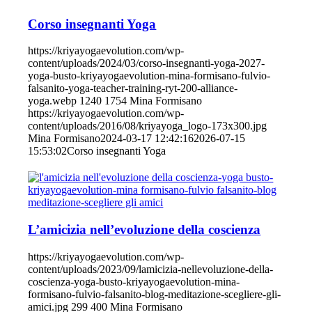
Corso insegnanti Yoga
https://kriyayogaevolution.com/wp-
content/uploads/2024/03/corso-insegnanti-yoga-2027-
yoga-busto-kriyayogaevolution-mina-formisano-fulvio-
falsanito-yoga-teacher-training-ryt-200-alliance-
yoga.webp
1240
1754
Mina Formisano
https://kriyayogaevolution.com/wp-
content/uploads/2016/08/kriyayoga_logo-173x300.jpg
Mina Formisano
2024-03-17 12:42:16
2026-07-15
15:53:02
Corso insegnanti Yoga
L’amicizia nell’evoluzione della coscienza
https://kriyayogaevolution.com/wp-
content/uploads/2023/09/lamicizia-nellevoluzione-della-
coscienza-yoga-busto-kriyayogaevolution-mina-
formisano-fulvio-falsanito-blog-meditazione-scegliere-gli-
amici.jpg
299
400
Mina Formisano