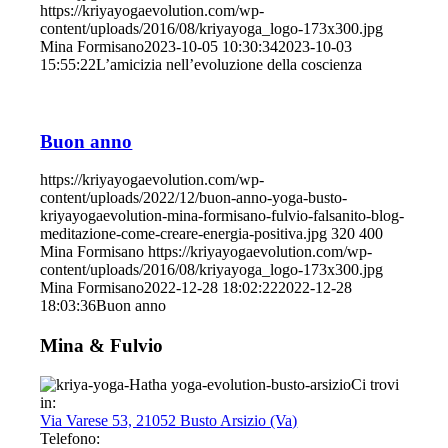
https://kriyayogaevolution.com/wp-
content/uploads/2016/08/kriyayoga_logo-173x300.jpg
Mina Formisano
2023-10-05 10:30:34
2023-10-03
15:55:22
L’amicizia nell’evoluzione della coscienza
Buon anno
https://kriyayogaevolution.com/wp-
content/uploads/2022/12/buon-anno-yoga-busto-
kriyayogaevolution-mina-formisano-fulvio-falsanito-blog-
meditazione-come-creare-energia-positiva.jpg
320
400
Mina Formisano
https://kriyayogaevolution.com/wp-
content/uploads/2016/08/kriyayoga_logo-173x300.jpg
Mina Formisano
2022-12-28 18:02:22
2022-12-28
18:03:36
Buon anno
Mina & Fulvio
Ci trovi
in:
Via Varese 53, 21052 Busto Arsizio (Va)
Telefono: