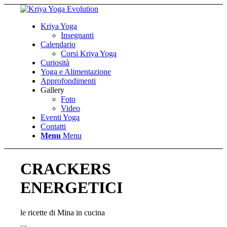
Kriya Yoga
Insegnanti
Calendario
Corsi Kriya Yoga
Curiosità
Yoga e Alimentazione
Approfondimenti
Gallery
Foto
Video
Eventi Yoga
Contatti
Menu
Menu
CRACKERS
ENERGETICI
le ricette di Mina in cucina