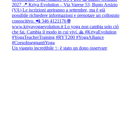
Un viaggio incredibile ✨ è stato un dono osservare