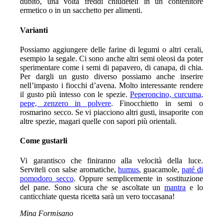
dubito, una volta freddi chiudeteli in un contenitore
ermetico o in un sacchetto per alimenti.
Varianti
Possiamo aggiungere delle farine di legumi o altri cerali,
esempio la segale. Ci sono anche altri semi oleosi da poter
sperimentare come i semi di papavero, di canapa, di chia.
Per dargli un gusto diverso possiamo anche inserire
nell’impasto i fiocchi d’avena. Molto interessante rendere
il gusto più intesso con le spezie.
Peperoncino, curcuma,
pepe, zenzero in polvere
. Finocchietto in semi o
rosmarino secco. Se vi piacciono altri gusti, insaporite con
altre spezie, magari quelle con sapori più orientali.
Come gustarli
Vi garantisco che finiranno alla velocità della luce.
Serviteli con salse aromatiche,
humus
, guacamole,
paté di
pomodoro secco
. Oppure semplicemente in sostituzione
del pane. Sono sicura che se ascoltate un
mantra
e lo
canticchiate questa ricetta sarà un vero toccasana!
Mina Formisano