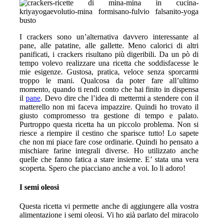
I crackers sono un’alternativa davvero interessante al
pane, alle patatine, alle gallette. Meno calorici di altri
panificati, i crackers risultano più digeribili. Da un pò di
tempo volevo realizzare una ricetta che soddisfacesse le
mie esigenze. Gustosa, pratica, veloce senza sporcarmi
troppo le mani. Qualcosa da poter fare all’ultimo
momento, quando ti rendi conto che hai finito in dispensa
il
pane
. Devo dire che l’idea di mettermi a stendere con il
matterello non mi faceva impazzire. Quindi ho trovato il
giusto compromesso tra gestione di tempo e palato.
Purtroppo questa ricetta ha un piccolo problema. Non si
riesce a riempire il cestino che sparisce tutto! Lo sapete
che non mi piace fare cose ordinarie. Quindi ho pensato a
mischiare farine integrali diverse. Ho utilizzato anche
quelle che fanno fatica a stare insieme. E’ stata una vera
scoperta. Spero che piacciano anche a voi. Io li adoro!
I semi oleosi
Questa ricetta vi permette anche di aggiungere alla vostra
alimentazione i semi oleosi. Vi ho già parlato del miracolo