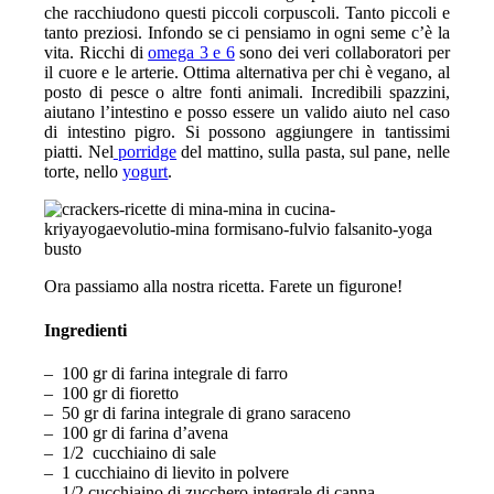
che racchiudono questi piccoli corpuscoli. Tanto piccoli e
tanto preziosi. Infondo se ci pensiamo in ogni seme c’è la
vita. Ricchi di
omega 3 e 6
sono dei veri collaboratori per
il cuore e le arterie. Ottima alternativa per chi è vegano, al
posto di pesce o altre fonti animali. Incredibili spazzini,
aiutano l’intestino e posso essere un valido aiuto nel caso
di intestino pigro. Si possono aggiungere in tantissimi
piatti. Nel
porridge
del mattino, sulla pasta, sul pane, nelle
torte, nello
yogurt
.
Ora passiamo alla nostra ricetta. Farete un figurone!
Ingredienti
– 100 gr di farina integrale di farro
– 100 gr di fioretto
– 50 gr di farina integrale di grano saraceno
– 100 gr di farina d’avena
– 1/2 cucchiaino di sale
– 1 cucchiaino di lievito in polvere
– 1/2 cucchiaino di zucchero integrale di canna