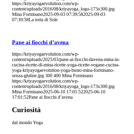
https://kriyayogaevolution.com/wp-
content/uploads/2016/08/kriyayoga_logo-173x300.jpg
Mina Formisano
2025-09-03 07:39:58
2025-09-03
07:39:58
La torta di Sole
Pane ai fiocchi d’avena
https://kriyayogaevolution.com/wp-
content/uploads/2025/03/pane-ai-fiocchi-davena-mina-in-
cucina-ricette-di-mina-ricette-yoga-ricette-vegane-cucina-
yoga-kriyayogaevolution-yoga-busto-mina-formisano-
senza-glutine.jpg
300
400
Mina Formisano
https://kriyayogaevolution.com/wp-
content/uploads/2016/08/kriyayoga_logo-173x300.jpg
Mina Formisano
2025-06-10 17:01:52
2025-06-10
17:01:52
Pane ai fiocchi d’avena
Curiosità
dal mondo Yoga