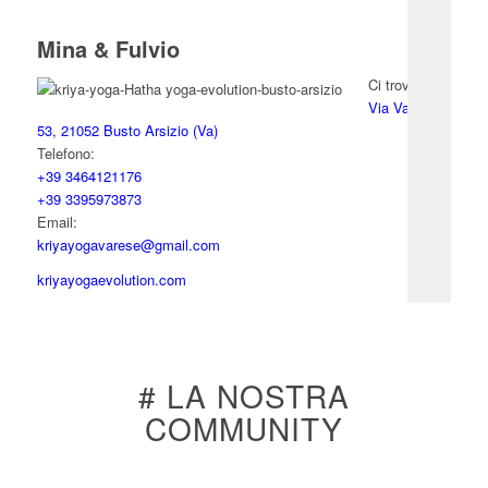
Mina & Fulvio
Ci trovi in:
Via Varese
53, 21052 Busto Arsizio (Va)
Telefono:
+39 3464121176
+39 3395973873
Email:
kriyayogavarese@gmail.com
kriyayogaevolution.com
# LA NOSTRA
COMMUNITY