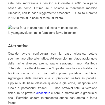
sale, olio, mozzarella e basilico e infornate a 200° nella parte
bassa del forno. Ottimo se riusciamo a mantenere morbido
l’impasto, con la base leggermente croccante. Di solito è pronta
in 15/20 minuti in base al forno utilizzato.
Aternative
Quando avrete confidenza con la base classica potete
sperimentare altre alternative. Ad esempio mi piace aggiungere
delle farine diverse, avena, grano saraceno, farro, Manitoba
integrale. Inserite all’interno dell’impasto qualche cucchiaiata. La
farcitura come vi ho già detto prima potrebbe cambiare.
Aggiungete delle verdure che vi piacciono saltate in padella.
Oppure sulla base classica quando è già cotta, insaporire con
rucola e pomodorini freschi . E non sottovalutate la versione
dolce. Io ho provato
cioccolato
e pere, o marmellata e granella di
noci. Potrebbe essere interessante anche con crema e frutta
fresca.