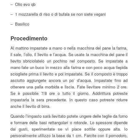
– Olio evo qb
– 1 mozzarella di riso o di bufala se non siete vegani
– Basilico
Procedimento
Al mattino impastate a mano o nella macchina del pane la farina,
il sale, l’olio, il lievito e l’acqua. Se usate la macchina del pane il
lievito sbriciolatelo un pochino nel composto. Se impastate a
mano fate un buco in mezzo alla farina e con poco acqua tiepida
sciogliete prima il lievito e poi impastate. Se il composto è troppo
asciutto aggiungete ancora un po’ d’acqua. Impastate fino ad
ottenere una palla morbida e liscia. Fate lievitare minimo 2 ore.
Se è possibile 7/8 ore o tutto il giorno. Addirittura potreste
impastarla la sera precedente. In questo caso potreste ridurre
anche il lievito di birra.
Quando l’impasto sarà lievitato potete ungere delle teglie da forno
e formare delle basi rettangolari o rotonde. Lo spessore dipende
dai gusti, sperimentate se vi piace sottile oppure alta. Io
personalmente utilizzo la base da 1 cm. Farcite con il pomodoro,