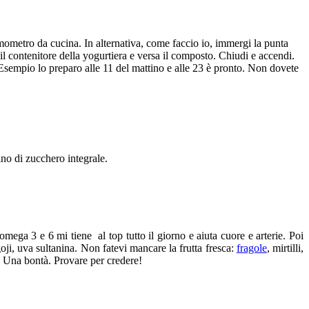
rmometro da cucina. In alternativa, come faccio io, immergi la punta
il contenitore della yogurtiera e versa il composto. Chiudi e accendi.
Esempio lo preparo alle 11 del mattino e alle 23 è pronto. Non dovete
ino di zucchero integrale.
mega 3 e 6 mi tiene al top tutto il giorno e aiuta cuore e arterie. Poi
goji, uva sultanina. Non fatevi mancare la frutta fresca:
fragole
, mirtilli,
. Una bontà. Provare per credere!