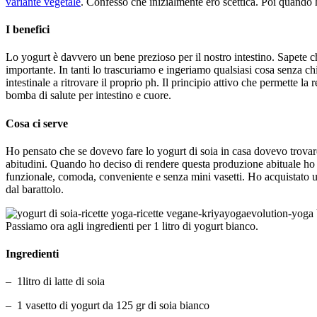
variante vegetale
. Confesso che inizialmente ero scettica. Poi quando ho
I benefici
Lo yogurt è davvero un bene prezioso per il nostro intestino. Sapete c
importante. In tanti lo trascuriamo e ingeriamo qualsiasi cosa senza chi
intestinale a ritrovare il proprio ph. Il principio attivo che permette l
bomba di salute per intestino e cuore.
Cosa ci serve
Ho pensato che se dovevo fare lo yogurt di soia in casa dovevo trov
abitudini. Quando ho deciso di rendere questa produzione abituale ho a
funzionale, comoda, conveniente e senza mini vasetti. Ho acquistato u
dal barattolo.
Passiamo ora agli ingredienti per 1 litro di yogurt bianco.
Ingredienti
– 1litro di latte di soia
– 1 vasetto di yogurt da 125 gr di soia bianco