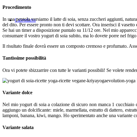
Procedimento
In una pentola versiamo il latte di soia, senza zuccheri aggiunti, natu
Calendario
del dito. Per essere pronto non ti devi scottare. Ora inserisci il vase
Se hai un timer a disposizione puntalo su 11/12 ore. Nel mio apparecc
consumare il vostro yogurt di soia subito, ma lo dovete porre nel fri
Il risultato finale dovrà essere un composto cremoso e profumato. Ass
Tantissime possibilità
Ora vi potete sbizzarrire con tutte le varianti possibili! Se volete re
Variante dolce
Nel mio yogurt di soia a colazione di sicuro non manca 1 cucchiaio di 
aggiungo un dolcificante: miele, marmellata, estratto di dattero, estrat
lamponi, banana, kiwi, mango. Ho sperimentato anche una variante con
Variante salata