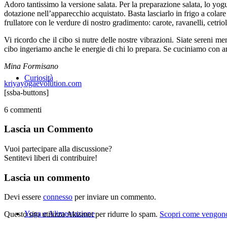
Adoro tantissimo la versione salata. Per la preparazione salata, lo yogur
dotazione nell’apparecchio acquistato. Basta lasciarlo in frigo a colar
frullatore con le verdure di nostro gradimento: carote, ravanelli, cetr
Vi ricordo che il cibo si nutre delle nostre vibrazioni. Siate sereni m
cibo ingeriamo anche le energie di chi lo prepara. Se cuciniamo con am
Mina Formisano
Curiosità
kriyayogaevolution.com
[ssba-buttons]
6
commenti
Lascia un Commento
Vuoi partecipare alla discussione?
Sentitevi liberi di contribuire!
Lascia un commento
Devi essere
connesso
per inviare un commento.
Yoga e Alimentazione
Questo sito utilizza Akismet per ridurre lo spam.
Scopri come vengono 