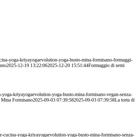
cucina-yoga-kriyayogaevolution-yoga-busto-mina-formisano-formaggi-
ano
2025-12-19 13:22:06
2025-12-20 15:51:44
Formaggio di semi
cina-yoga-kriyayogaevolution-yoga-busto-mina-formisano-vegan-senza-
Mina Formisano
2025-09-03 07:39:58
2025-09-03 07:39:58
La torta di
gane-cucina-yoga-kriyayogaevolution-yoga-busto-mina-formisano-senza-