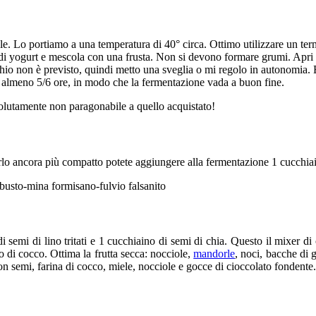
rale. Lo portiamo a una temperatura di 40° circa. Ottimo utilizzare un te
tto di yogurt e mescola con una frusta. Non si devono formare grumi. Apri 
hio non è previsto, quindi metto una sveglia o mi regolo in autonomia. 
go almeno 5/6 ore, in modo che la fermentazione vada a buon fine.
olutamente non paragonabile a quello acquistato!
nderlo ancora più compatto potete aggiungere alla fermentazione 1 cucchia
semi di lino tritati e 1 cucchiaino di semi di chia. Questo il mixer di o
to di cocco. Ottima la frutta secca: nocciole,
mandorle
, noci, bacche di 
 semi, farina di cocco, miele, nocciole e gocce di cioccolato fondente