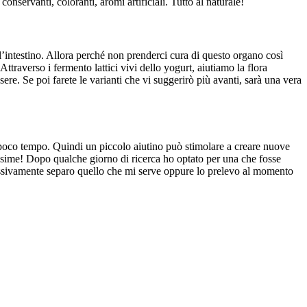
onservanti, coloranti, aromi artificiali. Tutto al naturale!
l’intestino. Allora perché non prenderci cura di questo organo così
ttraverso i fermento lattici vivi dello yogurt, aiutiamo la flora
sere. Se poi farete le varianti che vi suggerirò più avanti, sarà una vera
poco tempo. Quindi un piccolo aiutino può stimolare a creare nuove
issime! Dopo qualche giorno di ricerca ho optato per una che fosse
cessivamente separo quello che mi serve oppure lo prelevo al momento