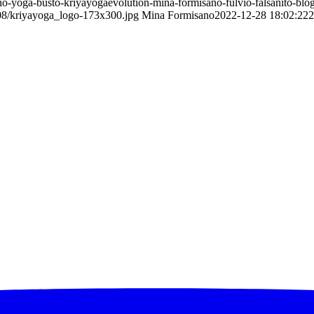
o-yoga-busto-kriyayogaevolution-mina-formisano-fulvio-falsanito-blog
/08/kriyayoga_logo-173x300.jpg
Mina Formisano
2022-12-28 18:02:22
2