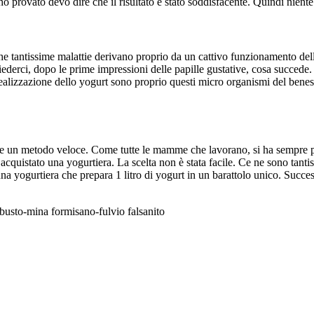
 provato devo dire che il risultato è stato soddisfacente. Quindi niente c
he tantissime malattie derivano proprio da un cattivo funzionamento del
ederci, dopo le prime impressioni delle papille gustative, cosa succede. A
a realizzazione dello yogurt sono proprio questi micro organismi del benes
are un metodo veloce. Come tutte le mamme che lavorano, si ha sempre 
cquistato una yogurtiera. La scelta non è stata facile. Ce ne sono tant
na yogurtiera che prepara 1 litro di yogurt in un barattolo unico. Suc