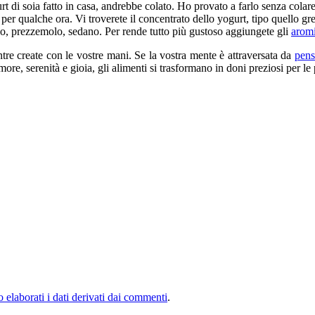
t di soia fatto in casa, andrebbe colato. Ho provato a farlo senza colare 
e per qualche ora. Vi troverete il concentrato dello yogurt, tipo quello
iolo, prezzemolo, sedano. Per rende tutto più gustoso aggiungete gli
arom
entre create con le vostre mani. Se la vostra mente è attraversata da
pens
ore, serenità e gioia, gli alimenti si trasformano in doni preziosi per 
elaborati i dati derivati dai commenti
.