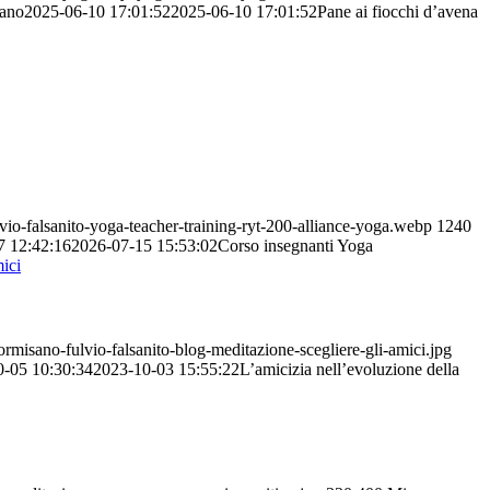
ano
2025-06-10 17:01:52
2025-06-10 17:01:52
Pane ai fiocchi d’avena
io-falsanito-yoga-teacher-training-ryt-200-alliance-yoga.webp
1240
7 12:42:16
2026-07-15 15:53:02
Corso insegnanti Yoga
misano-fulvio-falsanito-blog-meditazione-scegliere-gli-amici.jpg
0-05 10:30:34
2023-10-03 15:55:22
L’amicizia nell’evoluzione della