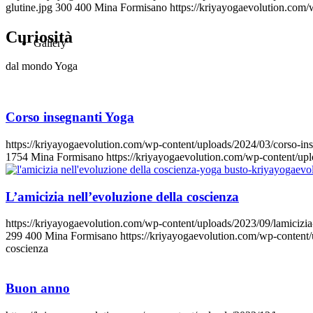
glutine.jpg
300
400
Mina Formisano
https://kriyayogaevolution.com
Curiosità
Gallery
dal mondo Yoga
Corso insegnanti Yoga
https://kriyayogaevolution.com/wp-content/uploads/2024/03/corso-in
1754
Mina Formisano
https://kriyayogaevolution.com/wp-content/u
L’amicizia nell’evoluzione della coscienza
https://kriyayogaevolution.com/wp-content/uploads/2023/09/lamicizia
299
400
Mina Formisano
https://kriyayogaevolution.com/wp-conten
coscienza
Buon anno