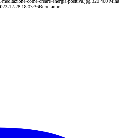
-meditazione-come-creare-energia-positiva.jpg
320
400
Mina
022-12-28 18:03:36
Buon anno