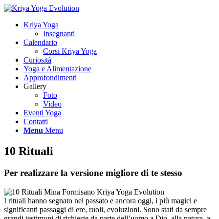
Kriya Yoga
Insegnanti
Calendario
Corsi Kriya Yoga
Curiosità
Yoga e Alimentazione
Approfondimenti
Gallery
Foto
Video
Eventi Yoga
Contatti
Menu
Menu
10 Rituali
Per realizzare la versione migliore di te stesso
I rituali hanno segnato nel passato e ancora oggi, i più magici e
significanti passaggi di ere, ruoli, evoluzioni. Sono stati da sempre
grandi testimoni di richieste da parte dell’uomo a Dio, alla natura, a