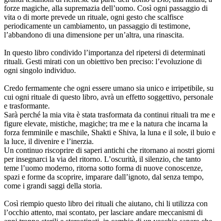
forze magiche, alla supremazia dell’uomo. Così ogni passaggio di
vita o di morte prevede un rituale, ogni gesto che scalfisce
periodicamente un cambiamento, un passaggio di testimone,
l’abbandono di una dimensione per un’altra, una rinascita.
In questo libro condivido l’importanza del ripetersi di determinati
rituali. Gesti mirati con un obiettivo ben preciso: l’evoluzione di
ogni singolo individuo.
Credo fermamente che ogni essere umano sia unico e irripetibile, su
cui ogni rituale di questo libro, avrà un effetto soggettivo, personale
e trasformante.
Sarà perché la mia vita è stata trasformata da continui rituali tra me e
figure elevate, mistiche, magiche; tra me e la natura che incarna la
forza femminile e maschile, Shakti e Shiva, la luna e il sole, il buio e
la luce, il divenire e l’inerzia.
Un continuo riscoprire di saperi antichi che ritornano ai nostri giorni
per insegnarci la via del ritorno. L’oscurità, il silenzio, che tanto
teme l’uomo moderno, ritorna sotto forma di nuove conoscenze,
spazi e forme da scoprire, imparare dall’ignoto, dal senza tempo,
come i grandi saggi della storia.
Così riempio questo libro dei rituali che aiutano, chi li utilizza con
l’occhio attento, mai scontato, per lasciare andare meccanismi di