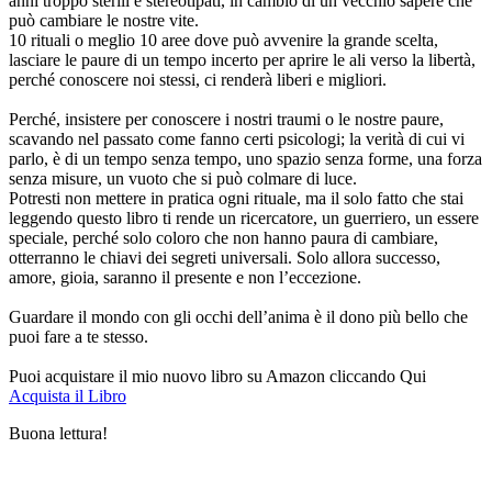
anni troppo sterili e stereotipati, in cambio di un vecchio sapere che
può cambiare le nostre vite.
10 rituali o meglio 10 aree dove può avvenire la grande scelta,
lasciare le paure di un tempo incerto per aprire le ali verso la libertà,
perché conoscere noi stessi, ci renderà liberi e migliori.
Perché, insistere per conoscere i nostri traumi o le nostre paure,
scavando nel passato come fanno certi psicologi; la verità di cui vi
parlo, è di un tempo senza tempo, uno spazio senza forme, una forza
senza misure, un vuoto che si può colmare di luce.
Potresti non mettere in pratica ogni rituale, ma il solo fatto che stai
leggendo questo libro ti rende un ricercatore, un guerriero, un essere
speciale, perché solo coloro che non hanno paura di cambiare,
otterranno le chiavi dei segreti universali. Solo allora successo,
amore, gioia, saranno il presente e non l’eccezione.
Guardare il mondo con gli occhi dell’anima è il dono più bello che
puoi fare a te stesso.
Puoi acquistare il mio nuovo libro su Amazon cliccando Qui
Acquista il Libro
Buona lettura!