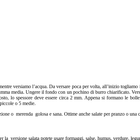
 mentre versiamo l’acqua. Da versare poca per volta, all’inizio togliam
fiamma media. Ungere il fondo con un pochino di burro chiarificato. Ver
mposto, lo spessore deve essere circa 2 mm. Appena si formano le bolle
 piccole o 5 medie.
lazione o merenda golosa e sana. Ottime anche salate per pranzo o una 
Per la versione salata potete usare formaggi, salse, humus, verdure, legu