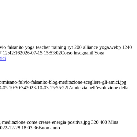
io-falsanito-yoga-teacher-training-ryt-200-alliance-yoga.webp
1240
7 12:42:16
2026-07-15 15:53:02
Corso insegnanti Yoga
misano-fulvio-falsanito-blog-meditazione-scegliere-gli-amici.jpg
0-05 10:30:34
2023-10-03 15:55:22
L’amicizia nell’evoluzione della
-meditazione-come-creare-energia-positiva.jpg
320
400
Mina
022-12-28 18:03:36
Buon anno