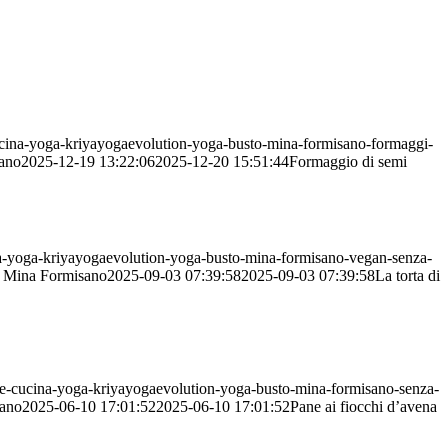
cucina-yoga-kriyayogaevolution-yoga-busto-mina-formisano-formaggi-
ano
2025-12-19 13:22:06
2025-12-20 15:51:44
Formaggio di semi
cina-yoga-kriyayogaevolution-yoga-busto-mina-formisano-vegan-senza-
Mina Formisano
2025-09-03 07:39:58
2025-09-03 07:39:58
La torta di
gane-cucina-yoga-kriyayogaevolution-yoga-busto-mina-formisano-senza-
ano
2025-06-10 17:01:52
2025-06-10 17:01:52
Pane ai fiocchi d’avena