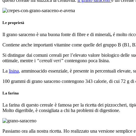
questo cereale mi stuzzica la creatività.
Il grano saraceno
è un cereale 
Le proprietà
Il grano saraceno è una buona fonte di fibre e di minerali
,
é molto ricco
Contiene anche importanti vitamine
come quelle del gruppo B (B1, B2
Si distingue dai comuni cereali per l’elevato valore biologico delle 
ottimale, mentre i
“cereali veri”
contengono poca lisina.
La
lisina
, amminoacido essenziale, è presente in percentuali elevate, supe
100 grammi di grano saraceno contengono 343 calorie, di cui 72 g di car
La farina
La farina di questo cereale è famosa per la ricetta dei pizzoccheri, tipi
Molto digeribile, è consigliata a chi ha problemi di digestione.
Passiamo ora alla nostra ricetta. Ho realizzato una versione semplice e v