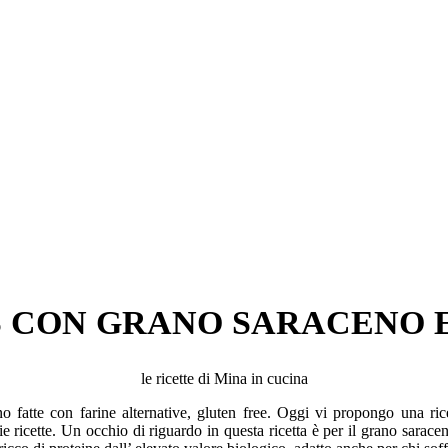
 CON GRANO SARACENO 
le ricette di Mina in cucina
 fatte con farine alternative, gluten free. Oggi vi propongo una ricet
ricette. Un occhio di riguardo in questa ricetta è per il grano sarac