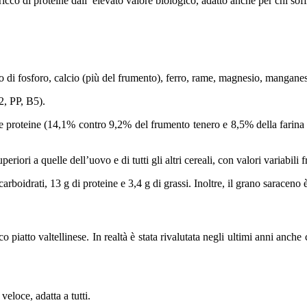
ricco di proteine dall’ elevato valore biologico, adatto anche per chi soff
 di fosforo, calcio (più del frumento), ferro, rame, magnesio, manganese e
, PP, B5).
sue proteine (14,1% contro 9,2% del frumento tenero e 8,5% della farina
riori a quelle dell’uovo e di tutti gli altri cereali, con valori variabili 
boidrati, 13 g di proteine e 3,4 g di grassi. Inoltre, il grano saraceno
co piatto valtellinese. In realtà è stata rivalutata negli ultimi anni anche
eloce, adatta a tutti.