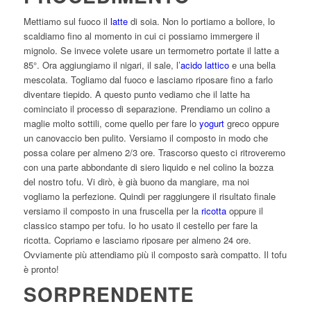
Mettiamo sul fuoco il
latte
di soia. Non lo portiamo a bollore, lo
scaldiamo fino al momento in cui ci possiamo immergere il
mignolo. Se invece volete usare un termometro portate il latte a
85°. Ora aggiungiamo il nigari, il sale, l’
acido lattico
e una bella
mescolata. Togliamo dal fuoco e lasciamo riposare fino a farlo
diventare tiepido. A questo punto vediamo che il latte ha
cominciato il processo di separazione. Prendiamo un colino a
maglie molto sottili, come quello per fare lo
yogurt
greco oppure
un canovaccio ben pulito. Versiamo il composto in modo che
possa colare per almeno 2/3 ore. Trascorso questo ci ritroveremo
con una parte abbondante di siero liquido e nel colino la bozza
del nostro tofu. Vi dirò, è già buono da mangiare, ma noi
vogliamo la perfezione. Quindi per raggiungere il risultato finale
versiamo il composto in una fruscella per la
ricotta
oppure il
classico stampo per tofu. Io ho usato il cestello per fare la
ricotta. Copriamo e lasciamo riposare per almeno 24 ore.
Ovviamente più attendiamo più il composto sarà compatto. Il tofu
è pronto!
SORPRENDENTE