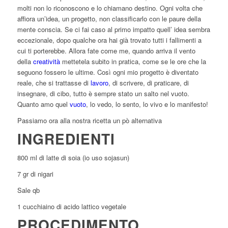
molti non lo riconoscono e lo chiamano destino. Ogni volta che
affiora un’idea, un progetto, non classificarlo con le paure della
mente conscia. Se ci fai caso al primo impatto quell’ idea sembra
eccezionale, dopo qualche ora hai già trovato tutti i fallimenti a
cui ti porterebbe. Allora fate come me, quando arriva il vento
della
creatività
mettetela subito in pratica, come se le ore che la
seguono fossero le ultime. Così ogni mio progetto è diventato
reale, che si trattasse di
lavoro
, di scrivere, di praticare, di
insegnare, di cibo, tutto è sempre stato un salto nel vuoto.
Quanto amo quel
vuoto
, lo vedo, lo sento, lo vivo e lo manifesto!
Passiamo ora alla nostra ricetta un pò alternativa
INGREDIENTI
800 ml di latte di soia (io uso sojasun)
7 gr di nigari
Sale qb
1 cucchiaino di acido lattico vegetale
PROCEDIMENTO